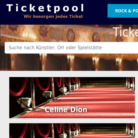
ROCK & P
Tick
.
Celine Dion