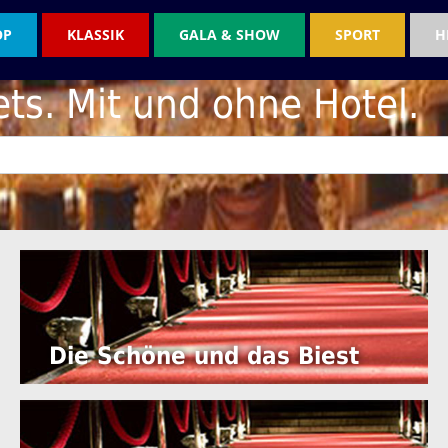
OP
KLASSIK
GALA & SHOW
SPORT
H
ets. Mit und ohne Hotel.
Die Schöne und das Biest