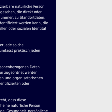
izierbare natürliche Person
ngesehen, die direkt oder
nummer, zu Standortdaten,
ntifiziert werden kann, die
llen oder sozialen Identität
er jede solche
umfasst praktisch jeden
ersonenbezogenen Daten
rson zugeordnet werden
en und organisatorischen
ntifizierten oder
teht, dass diese
 eine natürliche Person
age, Gesundheit, persönliche