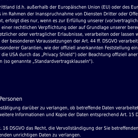
rittland (d.h. außerhalb der Europäischen Union (EU) oder des E
es im Rahmen der Inanspruchnahme von Diensten Dritter oder Off
t, erfolgt dies nur, wenn es zur Erfüllung unserer (vor)vertraglic
d einer rechtlichen Verpflichtung oder auf Grundlage unserer bere
etzlicher oder vertraglicher Erlaubnisse, verarbeiten oder lassen 
n der besonderen Voraussetzungen der Art. 44 ff. DSGVO verarbeit
esonderer Garantien, wie der offiziell anerkannten Feststellung e
 die USA durch das „Privacy Shield“) oder Beachtung offiziell aner
en (so genannte „Standardvertragsklauseln“).
 Personen
estätigung darüber zu verlangen, ob betreffende Daten verarbeit
weitere Informationen und Kopie der Daten entsprechend Art. 15
. 16 DSGVO das Recht, die Vervollständigung der Sie betreffende
fenden unrichtigen Daten zu verlangen.