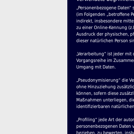
„Personenbezogene Daten“ sin
(im Folgenden „betroffene Pe
indirekt, insbesondere mit
zu einer Online-Kennung (z.
Ausdruck der physischen, phy
dieser natürlichen Person si
„Verarbeitung“ ist jeder mit
Vorgangsreihe im Zusammenh
Umgang mit Daten.
„Pseudonymisierung“ die Ve
ohne Hinzuziehung zusätzlic
können, sofern diese zusät
Maßnahmen unterliegen, die 
identifizierbaren natürlich
„Profiling“ jede Art der au
personenbezogenen Daten ve
beziehen, zu bewerten, insb