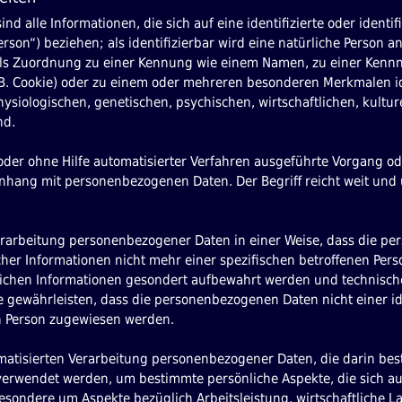
d alle Informationen, die sich auf eine identifizierte oder identif
rson“) beziehen; als identifizierbar wird eine natürliche Person a
tels Zuordnung zu einer Kennung wie einem Namen, zu einer Kenn
B. Cookie) oder zu einem oder mehreren besonderen Merkmalen ide
siologischen, genetischen, psychischen, wirtschaftlichen, kulture
nd.
 oder ohne Hilfe automatisierter Verfahren ausgeführte Vorgang od
ang mit personenbezogenen Daten. Der Begriff reicht weit und 
rarbeitung personenbezogener Daten in einer Weise, dass die p
her Informationen nicht mehr einer spezifischen betroffenen Pe
zlichen Informationen gesondert aufbewahrt werden und technisch
gewährleisten, dass die personenbezogenen Daten nicht einer ide
en Person zugewiesen werden.
tomatisierten Verarbeitung personenbezogener Daten, die darin bes
rwendet werden, um bestimmte persönliche Aspekte, die sich auf
esondere um Aspekte bezüglich Arbeitsleistung, wirtschaftliche L