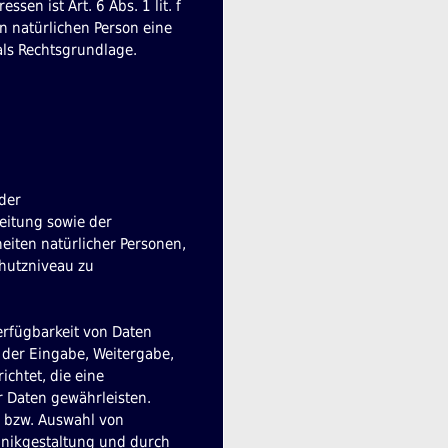
en ist Art. 6 Abs. 1 lit. f
n natürlichen Person eine
als Rechtsgrundlage.
der
eitung sowie der
heiten natürlicher Personen,
hutzniveau zu
erfügbarkeit von Daten
 der Eingabe, Weitergabe,
chtet, die eine
 Daten gewährleisten.
, bzw. Auswahl von
hnikgestaltung und durch