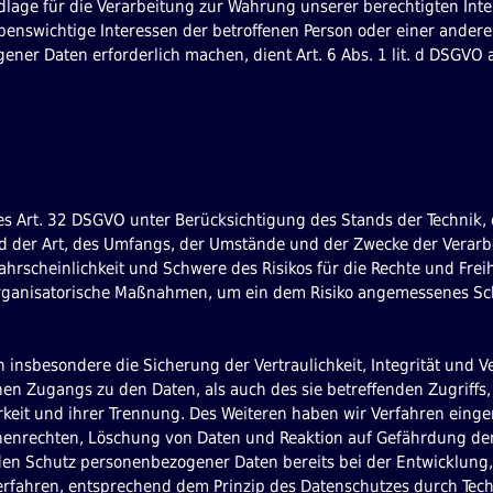
ge für die Verarbeitung zur Wahrung unserer berechtigten Interess
ebenswichtige Interessen der betroffenen Person oder einer andere
ner Daten erforderlich machen, dient Art. 6 Abs. 1 lit. d DSGVO 
s Art. 32 DSGVO unter Berücksichtigung des Stands der Technik, 
 der Art, des Umfangs, der Umstände und der Zwecke der Verarb
ahrscheinlichkeit und Schwere des Risikos für die Rechte und Frei
organisatorische Maßnahmen, um ein dem Risiko angemessenes Sc
sbesondere die Sicherung der Vertraulichkeit, Integrität und V
hen Zugangs zu den Daten, als auch des sie betreffenden Zugriffs,
keit und ihrer Trennung. Des Weiteren haben wir Verfahren eingeri
nrechten, Löschung von Daten und Reaktion auf Gefährdung der
 den Schutz personenbezogener Daten bereits bei der Entwicklung
erfahren, entsprechend dem Prinzip des Datenschutzes durch Tec