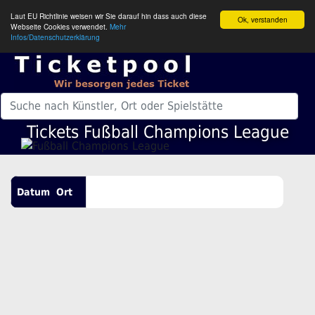
Laut EU Richtlinie weisen wir Sie darauf hin dass auch diese
Ok, verstanden
Webseite Cookies verwendet.
Mehr
Infos/Datenschutzerklärung
Tickets Fußball Champions League
Datum
Ort