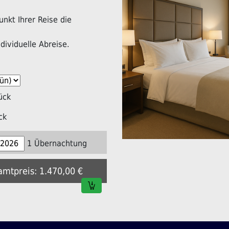
nkt Ihrer Reise die
dividuelle Abreise.
ück
ck
1 Übernachtung
amtpreis: 1.470,00 €