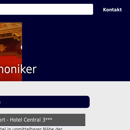
Kontakt
moniker
n
rt - Hotel Central 3***
otel in unmittelbarer Nähe der