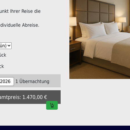
nkt Ihrer Reise die
dividuelle Abreise.
ück
ck
1 Übernachtung
amtpreis: 1.470,00 €