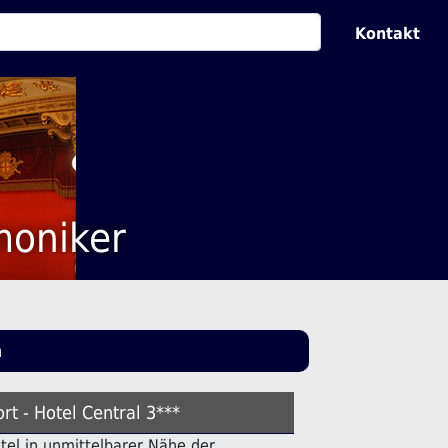
Kontakt
moniker
n
rt - Hotel Central 3***
otel in unmittelbarer Nähe der