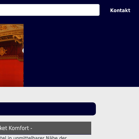
Kontakt
ket Komfort -
otel in unmittelbarer Nähe der .