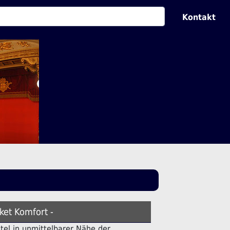
Kontakt
ket Komfort -
otel in unmittelbarer Nähe der .