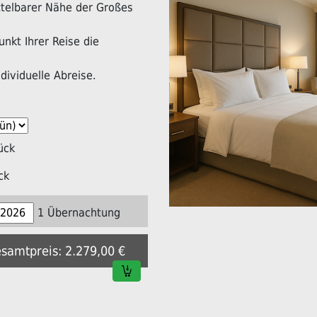
ittelbarer Nähe der Großes
nkt Ihrer Reise die
dividuelle Abreise.
ück
ck
1 Übernachtung
esamtpreis: 2.279,00 €