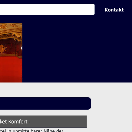
Kontakt
ket Komfort -
otel in unmittelbarer Nähe der .