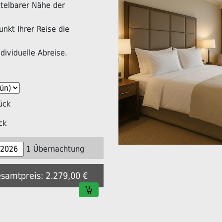
ittelbarer Nähe der
nkt Ihrer Reise die
dividuelle Abreise.
ück
ck
1 Übernachtung
esamtpreis: 2.279,00 €