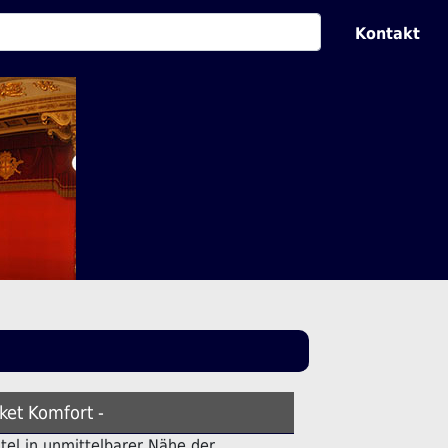
Kontakt
ket Komfort -
otel in unmittelbarer Nähe der .