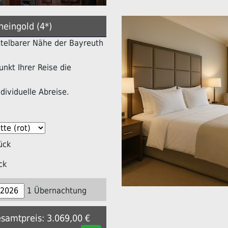
heingold (4*)
ittelbarer Nähe der Bayreuth
nkt Ihrer Reise die
dividuelle Abreise.
ück
ck
1 Übernachtung
esamtpreis: 3.069,00 €