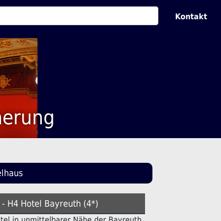
Kontakt
merung
elhaus
 - H4 Hotel Bayreuth (4*)
Hotel in unmittelbarer Nähe der Bayreuth