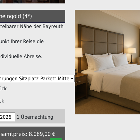
heingold (4*)
ittelbarer Nähe der Bayreuth
nkt Ihrer Reise die
dividuelle Abreise.
ück
ck
1 Übernachtung
esamtpreis: 8.089,00 €