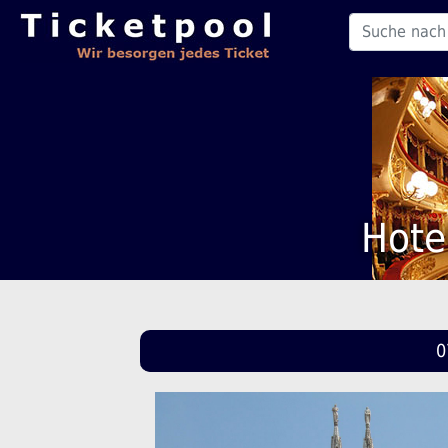
Hote
0