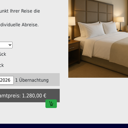
nkt Ihrer Reise die
dividuelle Abreise.
ück
ck
1 Übernachtung
amtpreis: 1.280,00 €