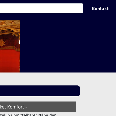
Kontakt
ket Komfort -
otel in unmittelbarer Nähe der .