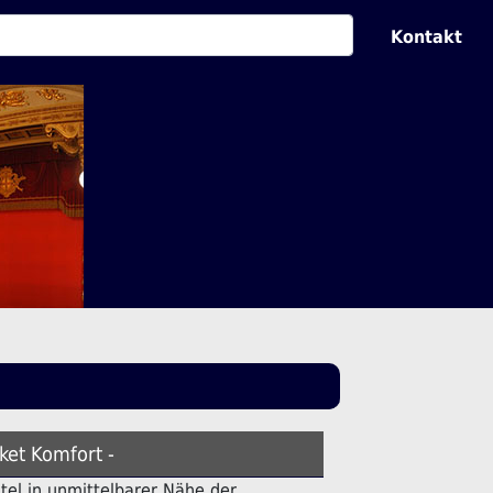
Kontakt
ket Komfort -
otel in unmittelbarer Nähe der .