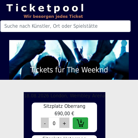
Tickets für The Weeknd
18.08.2026 London, Wembley Arena
Sitzplatz Oberrang
690,00 €