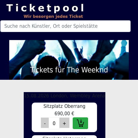
Tickets für The Weeknd
15.08.2026 London, Wembley Arena
Sitzplatz Oberrang
690,00 €